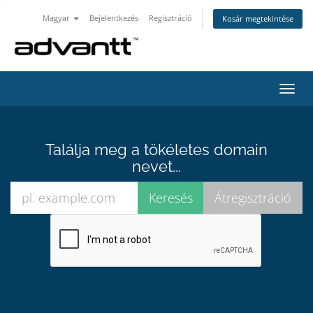
Magyar
Bejelentkezés
Regisztráció
Kosár megtekintése
Váltá
a
navig
Találja meg a tökéletes domain
nevet...